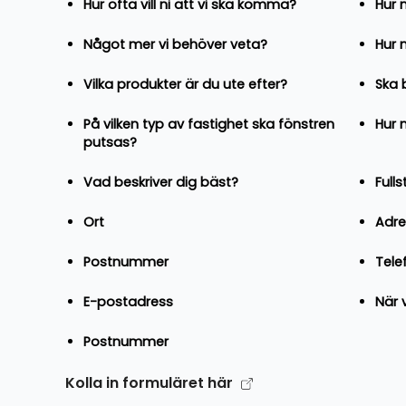
Hur ofta vill ni att vi ska komma?
Hur 
Något mer vi behöver veta?
Hur 
Vilka produkter är du ute efter?
Ska 
På vilken typ av fastighet ska fönstren
Hur 
putsas?
Vad beskriver dig bäst?
Full
Ort
Adre
Postnummer
Tel
E-postadress
När v
Postnummer
Kolla in formuläret här