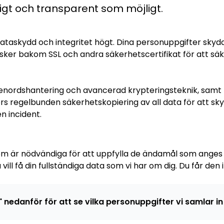
ligt och transparent som möjligt.
 dataskydd och integritet högt. Dina personuppgifter sky
sker bakom SSL och andra säkerhetscertifikat för att säke
nordshantering och avancerad krypteringsteknik, samt t
regelbunden säkerhetskopiering av all data för att sky
n incident.
om är nödvändiga för att uppfylla de ändamål som anges i
vill få din fullständiga data som vi har om dig. Du får de
" nedanför för att se vilka personuppgifter vi samlar in