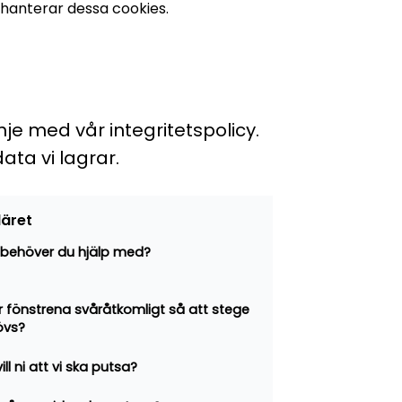
hanterar dessa cookies.
je med vår integritetspolicy.
ata vi lagrar.
läret
behöver du hjälp med?
er fönstrena svåråtkomligt så att stege
övs?
ill ni att vi ska putsa?