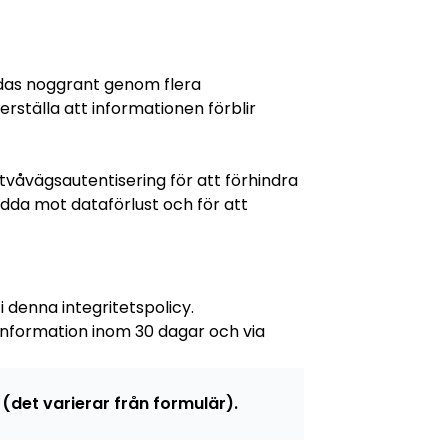
ddas noggrant genom flera
rställa att informationen förblir
våvägsautentisering för att förhindra
dda mot dataförlust och för att
 denna integritetspolicy.
n information inom 30 dagar och via
 (det varierar från formulär).