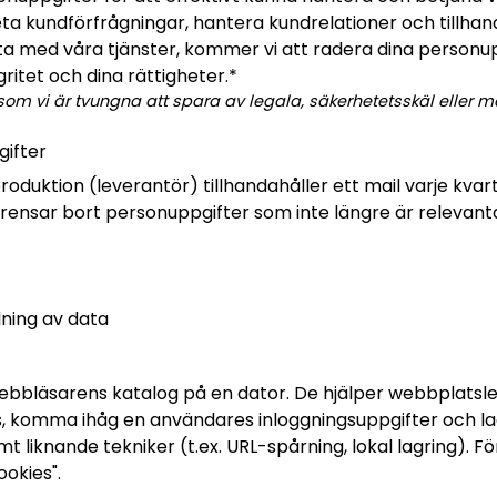
eta kundförfrågningar, hantera kundrelationer och tillha
ta med våra tjänster, kommer vi att radera dina personup
gritet och dina rättigheter.*
r som vi är tvungna att spara av legala, säkerhetetsskäl elle
gifter
tion (leverantör) tillhandahåller ett mail varje kvartal (1 
ensar bort personuppgifter som inte längre är relevant
ning av data
 webbläsarens katalog på en dator. De hjälper webbplats
 komma ihåg en användares inloggningsuppgifter och lag
 liknande tekniker (t.ex. URL-spårning, lokal lagring).
ookies".