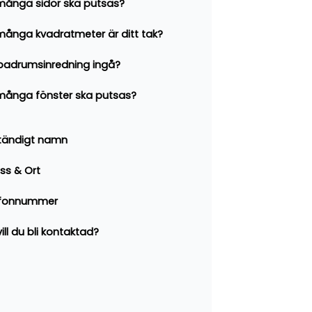
många sidor ska putsas?
många kvadratmeter är ditt tak?
badrumsinredning ingå?
många fönster ska putsas?
ständigt namn
ss & Ort
efonnummer
ill du bli kontaktad?