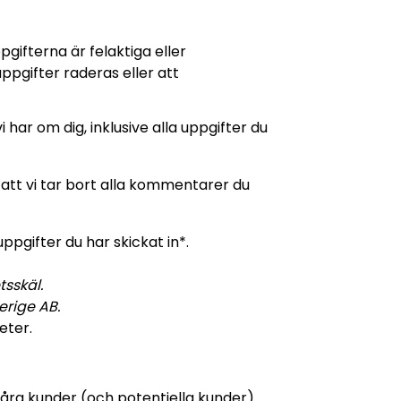
gifterna är felaktiga eller
ppgifter raderas eller att
ar om dig, inklusive alla uppgifter du
tt vi tar bort alla kommentarer du
ppgifter du har skickat in*.
tsskäl.
erige AB.
eter.
åra kunder (och potentiella kunder).