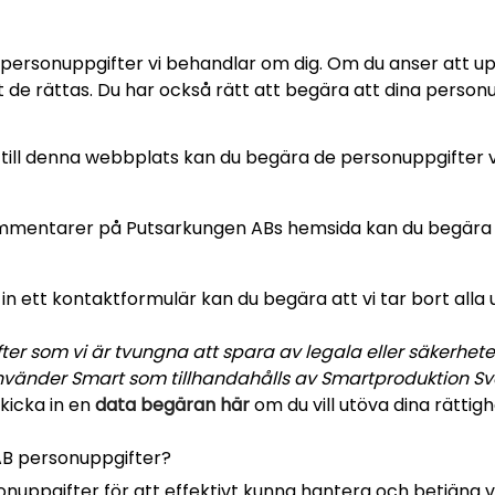
a personuppgifter vi behandlar om dig. Om du anser att upp
t de rättas. Du har också rätt att begära att dina personu
ill denna webbplats kan du begära de personuppgifter vi h
ommentarer på Putsarkungen ABs hemsida kan du begära a
in ett kontaktformulär kan du begära att vi tar bort alla u
ter som vi är tvungna att spara av legala eller säkerhete
nvänder Smart som tillhandahålls av Smartproduktion Sv
skicka in en
data begäran här
om du vill utöva dina rättigh
AB personuppgifter?
nuppgifter för att effektivt kunna hantera och betjäna v