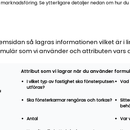
rknadsföring. Se ytterligare detaljer nedan om hur du 
idan så lagras informationen vilket är i lin
rmulär som vi använder och attributen vars d
Attribut som vi lagrar när du använder formu
I vilket typ av fastighet ska fönsterputsen
Vad 
utföras?
u
Ska fönsterkarmar rengöras och torkas?
Sitt
beh
Antal
Var v