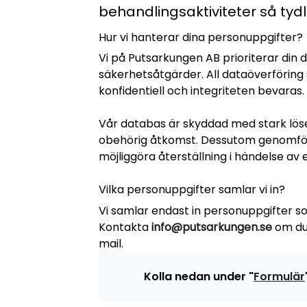
behandlingsaktiviteter så tyd
Hur vi hanterar dina personuppgifter?
Vi på Putsarkungen AB prioriterar din
säkerhetsåtgärder. All dataöverföring 
konfidentiell och integriteten bevaras.
Vår databas är skyddad med stark löse
obehörig åtkomst. Dessutom genomförs 
möjliggöra återställning i händelse av e
Vilka personuppgifter samlar vi in?
Vi samlar endast in personuppgifter s
Kontakta
info@putsarkungen.se
om du 
mail.
Kolla nedan under "
Formulär